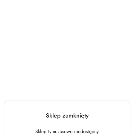
Automatyczny przedłużacz elektryczny na bębnie zwijaku 20 m + 3
m MSW
372.00
Cena:
Sklep zamknięty
Sklep tymczasowo niedostępny