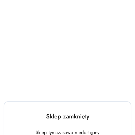
wysyłamy do:
Wyślij
dostawa
Cena przesyłki:
0
Więcej o produkcie
Gwarancja:
24 miesięcy
Waga:
7.43 kg
Pobierz produkt do PDF
EAN:
5702017153261
Własny kod:
32.40.20.0
Sklep zamknięty
Sklep tymczasowo niedostępny