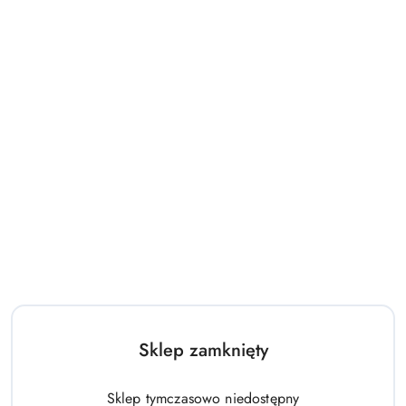
Drewniane Puzzle Dinozaur Stegosaurus Żółty Oviraptor Żółty
14.00
Cena:
Sklep zamknięty
Sklep tymczasowo niedostępny