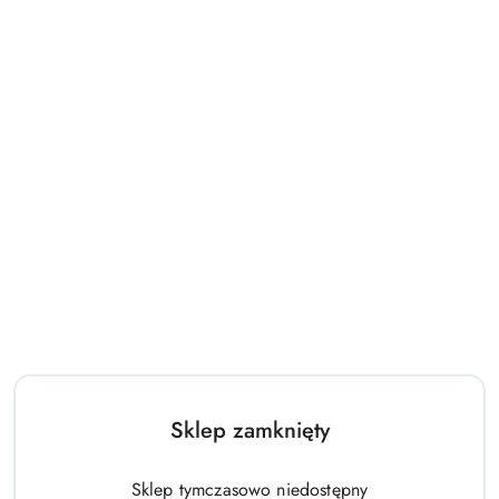
Gokart na Pedały B012 Pompowane Koła Niebieski
Sklep zamknięty
1310.00
Cena:
Sklep tymczasowo niedostępny